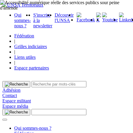
Qui
S'inscrire
Découvrir
sommes-
à la
l'UNSA
nous ?
newsletter
Fédération
|
Grilles indiciaires
|
Liens utiles
|
Espace partenaires
Adhésion
Contact
Espace militant
Espace média
Qui sommes-nous ?