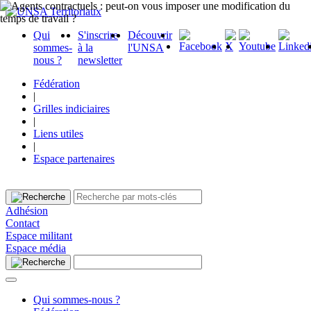
Qui
S'inscrire
Découvrir
sommes-
à la
l'UNSA
nous ?
newsletter
Fédération
|
Grilles indiciaires
|
Liens utiles
|
Espace partenaires
Adhésion
Contact
Espace militant
Espace média
Qui sommes-nous ?