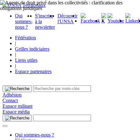
Qui
S'inscrire
Découvrir
sommes-
à la
l'UNSA
nous ?
newsletter
Fédération
|
Grilles indiciaires
|
Liens utiles
|
Espace partenaires
Adhésion
Contact
Espace militant
Espace média
Qui sommes-nous ?