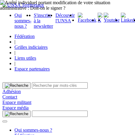
Qui
S'inscrire
Découvrir
sommes-
à la
l'UNSA
nous ?
newsletter
Fédération
|
Grilles indiciaires
|
Liens utiles
|
Espace partenaires
Adhésion
Contact
Espace militant
Espace média
Qui sommes-nous ?