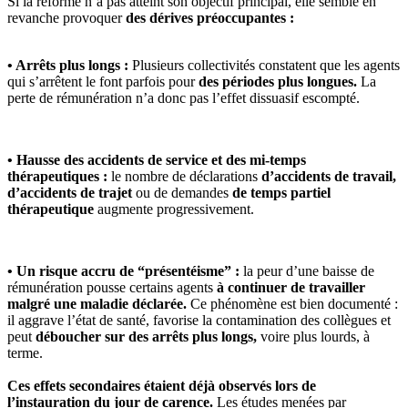
Si la réforme n’a pas atteint son objectif principal, elle semble en
revanche provoquer
des dérives préoccupantes :
• Arrêts plus longs :
Plusieurs collectivités constatent que les agents
qui s’arrêtent le font parfois pour
des périodes plus longues.
La
perte de rémunération n’a donc pas l’effet dissuasif escompté.
• Hausse des accidents de service et des mi-temps
thérapeutiques :
le nombre de déclarations
d’accidents de travail,
d’accidents de trajet
ou de demandes
de temps partiel
thérapeutique
augmente progressivement.
• Un risque accru de “présentéisme” :
la peur d’une baisse de
rémunération pousse certains agents
à continuer de travailler
malgré une maladie déclarée.
Ce phénomène est bien documenté :
il aggrave l’état de santé, favorise la contamination des collègues et
peut
déboucher sur des arrêts plus longs,
voire plus lourds, à
terme.
Ces effets secondaires étaient déjà observés lors de
l’instauration du jour de carence.
Les études menées par