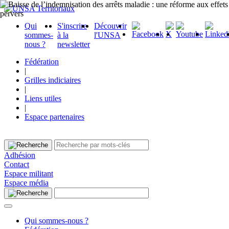
Qui
S'inscrire
Découvrir
sommes-
à la
l'UNSA
nous ?
newsletter
Fédération
|
Grilles indiciaires
|
Liens utiles
|
Espace partenaires
Adhésion
Contact
Espace militant
Espace média
Qui sommes-nous ?