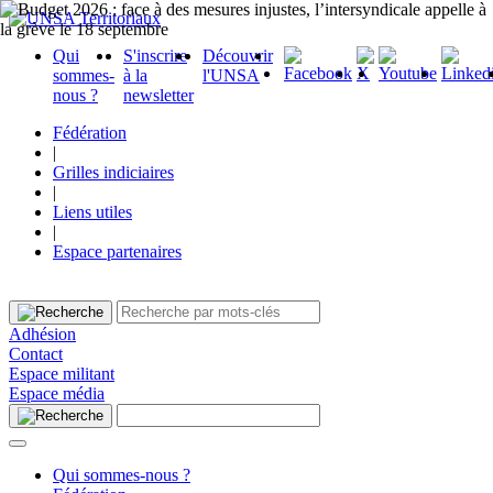
Qui
S'inscrire
Découvrir
sommes-
à la
l'UNSA
nous ?
newsletter
Fédération
|
Grilles indiciaires
|
Liens utiles
|
Espace partenaires
Adhésion
Contact
Espace militant
Espace média
Qui sommes-nous ?