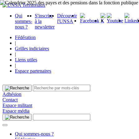
Qui
S'inscrire
Découvrir
sommes-
à la
l'UNSA
nous ?
newsletter
Fédération
|
Grilles indiciaires
|
Liens utiles
|
Espace partenaires
Adhésion
Contact
Espace militant
Espace média
Qui sommes-nous ?