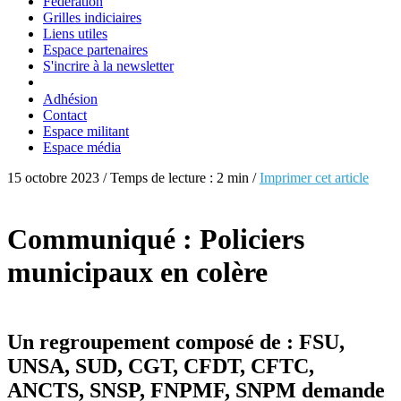
Fédération
Grilles indiciaires
Liens utiles
Espace partenaires
S'incrire à la newsletter
Adhésion
Contact
Espace militant
Espace média
15 octobre 2023 / Temps de lecture : 2 min /
Imprimer cet article
Communiqué : Policiers
municipaux en colère
Un regroupement composé de : FSU,
UNSA, SUD, CGT, CFDT, CFTC,
ANCTS, SNSP, FNPMF, SNPM demande