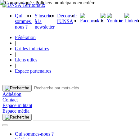
Qui
S'inscrire
Découvrir
sommes-
à la
l'UNSA
nous ?
newsletter
Fédération
|
Grilles indiciaires
|
Liens utiles
|
Espace partenaires
Adhésion
Contact
Espace militant
Espace média
Qui sommes-nous ?