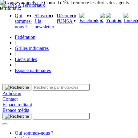
Qui
S'inscrire
Découvrir
sommes-
à la
l'UNSA
nous ?
newsletter
Fédération
|
Grilles indiciaires
|
Liens utiles
|
Espace partenaires
Adhésion
Contact
Espace militant
Espace média
Qui sommes-nous ?