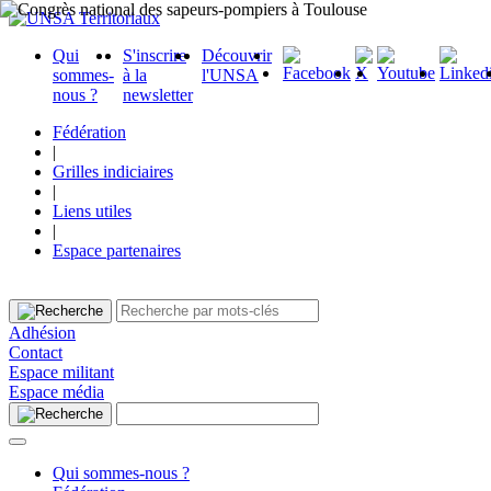
Qui
S'inscrire
Découvrir
sommes-
à la
l'UNSA
nous ?
newsletter
Fédération
|
Grilles indiciaires
|
Liens utiles
|
Espace partenaires
Adhésion
Contact
Espace militant
Espace média
Qui sommes-nous ?