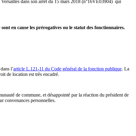
 de Versailles dans son arrêt du 15 mars 2018 (n°16VE03904) qui
sont en cause les prérogatives ou le statut des fonctionnaires.
 dans l’
article L.121-11 du Code général de la fonction publique
. La
it de location est très encadré.
ommunauté de commune, et désappointé par la réaction du président de
pour convenances personnelles.