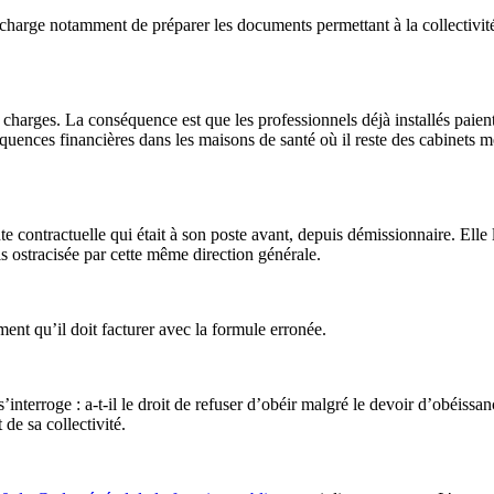
rge notamment de préparer les documents permettant à la collectivité d
s charges. La conséquence est que les professionnels déjà installés paien
quences financières dans les maisons de santé où il reste des cabinets m
nte contractuelle qui était à son poste avant, depuis démissionnaire. Elle 
uis ostracisée par cette même direction générale.
ement qu’il doit facturer avec la formule erronée.
interroge : a-t-il le droit de refuser d’obéir malgré le devoir d’obéiss
de sa collectivité.