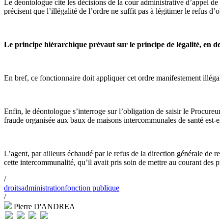
Le déontologue cite les décisions de la cour administrative d’appel d
précisent que l’illégalité de l’ordre ne suffit pas à légitimer le refus 
Le principe hiérarchique prévaut sur le principe de légalité, en d
En bref, ce fonctionnaire doit appliquer cet ordre manifestement illég
Enfin, le déontologue s’interroge sur l’obligation de saisir le Procure
fraude organisée aux baux de maisons intercommunales de santé est-elle 
L’agent, par ailleurs échaudé par le refus de la direction générale de
cette intercommunalité, qu’il avait pris soin de mettre au courant des 
/
droits
administration
fonction publique
/
Pierre D'ANDREA