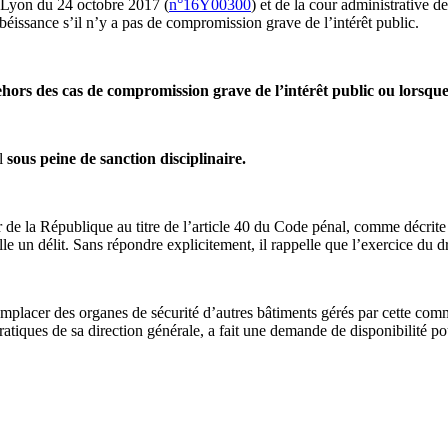
e Lyon du 24 octobre 2017 (
n°16Y00300
) et de la cour administrative
d’obéissance s’il n’y a pas de compromission grave de l’intérêt public.
ehors des cas de compromission grave de l’intérêt public ou lorsque 
al
sous peine de sanction disciplinaire.
ur de la République au titre de l’article 40 du Code pénal, comme décrite
un délit. Sans répondre explicitement, il rappelle que l’exercice du dro
 remplacer des organes de sécurité d’autres bâtiments gérés par cette c
pratiques de sa direction générale, a fait une demande de disponibilité 