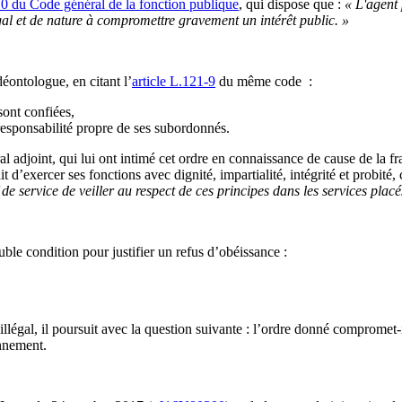
10 du Code général de la fonction publique
, qui dispose que :
« L'agent 
gal et de nature à compromettre gravement un intérêt public. »
éontologue, en citant l’
article L.121-9
du même code :
sont confiées,
 responsabilité propre de ses subordonnés.
ral adjoint, qui lui ont intimé cet ordre en connaissance de cause de la f
ait d’exercer ses fonctions avec dignité, impartialité, intégrité et probité
f de service de veiller au respect de ces principes dans les services placé
ouble condition pour justifier un refus d’obéissance :
légal, il poursuit avec la question suivante : l’ordre donné compromet-i
onnement.