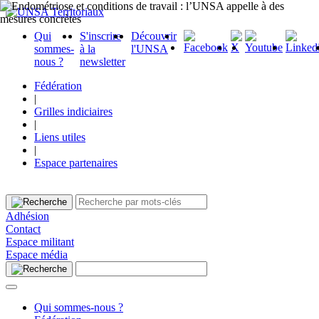
Qui
S'inscrire
Découvrir
sommes-
à la
l'UNSA
nous ?
newsletter
Fédération
|
Grilles indiciaires
|
Liens utiles
|
Espace partenaires
Adhésion
Contact
Espace militant
Espace média
Qui sommes-nous ?