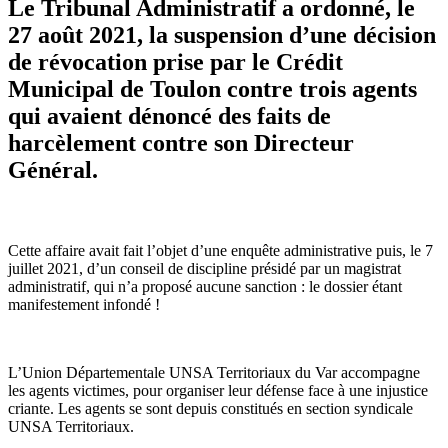
Le Tribunal Administratif a ordonné, le
27 août 2021, la suspension d’une décision
de révocation prise par le Crédit
Municipal de Toulon contre trois agents
qui avaient dénoncé des faits de
harcèlement contre son Directeur
Général.
Cette affaire avait fait l’objet d’une enquête admi­nis­tra­tive puis, le 7
juillet 2021, d’un conseil de dis­ci­pline pré­sidé par un magis­trat
admi­nis­tra­tif, qui n’a pro­posé aucune sanc­tion : le dos­sier étant
mani­fes­te­ment infondé !
L’Union Départementale UNSA Territoriaux du Var accom­pa­gne
les agents vic­ti­mes, pour orga­ni­ser leur défense face à une injus­tice
criante. Les agents se sont depuis cons­ti­tués en sec­tion syn­di­cale
UNSA Territoriaux.