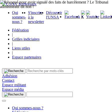
Qui
S'inscrire
Découvrir
sommes-
à la
l'UNSA
nous ?
newsletter
Fédération
|
Grilles indiciaires
|
Liens utiles
|
Espace partenaires
Adhésion
Contact
Espace militant
Espace média
Qui sommes-nous ?