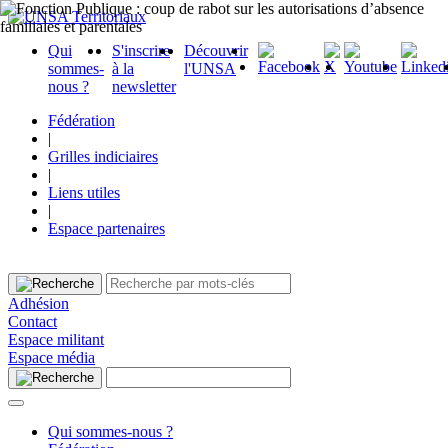
Qui
S'inscrire
Découvrir
sommes-
à la
l'UNSA
nous ?
newsletter
Fédération
|
Grilles indiciaires
|
Liens utiles
|
Espace partenaires
Adhésion
Contact
Espace militant
Espace média
Qui sommes-nous ?