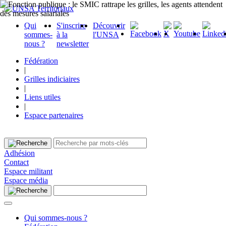
Qui
S'inscrire
Découvrir
sommes-
à la
l'UNSA
nous ?
newsletter
Fédération
|
Grilles indiciaires
|
Liens utiles
|
Espace partenaires
Adhésion
Contact
Espace militant
Espace média
Qui sommes-nous ?