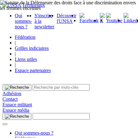
Qui
S'inscrire
Découvrir
sommes-
à la
l'UNSA
nous ?
newsletter
Fédération
|
Grilles indiciaires
|
Liens utiles
|
Espace partenaires
Adhésion
Contact
Espace militant
Espace média
Qui sommes-nous ?