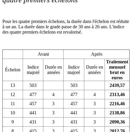
Pour les quatre premiers échelons, la durée dans l'échelon est réduite
à un an. La durée dans le grade passe de 30 ans à 26 ans. L'indice
des quatre premiers échelons est revalorisé.
Avant
Après
Traitement
Indice
Durée en
Indice
Durée en
mensuel
Échelon
majoré
années
majoré
années
brut en
euros
13
503
503
2439,57
12
477
4
477
4
2313,46
11
457
3
457
3
2216,46
10
441
3
441
3
2138,86
9
431
3
431
3
2090,36
8
415
3
415
3
2012,76