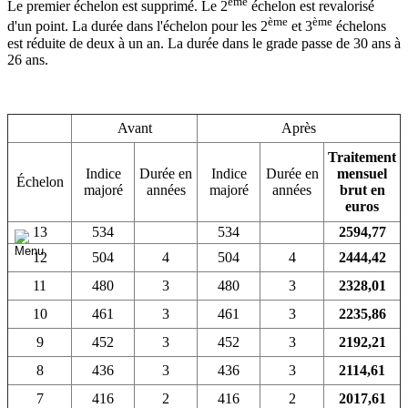
ème
Le premier échelon est supprimé. Le 2
échelon est revalorisé
ème
ème
d'un point. La durée dans l'échelon pour les 2
et 3
échelons
est réduite de deux à un an. La durée dans le grade passe de 30 ans à
26 ans.
Avant
Après
Traitement
Indice
Durée en
Indice
Durée en
mensuel
Échelon
majoré
années
majoré
années
brut en
euros
13
534
534
2594,77
12
504
4
504
4
2444,42
11
480
3
480
3
2328,01
10
461
3
461
3
2235,86
9
452
3
452
3
2192,21
8
436
3
436
3
2114,61
7
416
2
416
2
2017,61