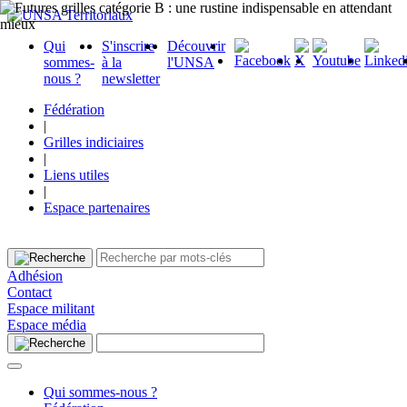
Qui
S'inscrire
Découvrir
sommes-
à la
l'UNSA
nous ?
newsletter
Fédération
|
Grilles indiciaires
|
Liens utiles
|
Espace partenaires
Adhésion
Contact
Espace militant
Espace média
Qui sommes-nous ?