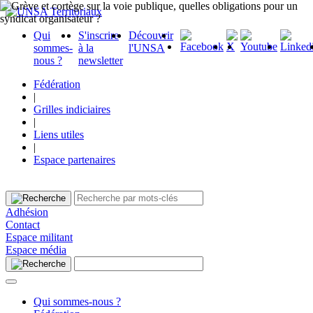
Qui
S'inscrire
Découvrir
sommes-
à la
l'UNSA
nous ?
newsletter
Fédération
|
Grilles indiciaires
|
Liens utiles
|
Espace partenaires
Adhésion
Contact
Espace militant
Espace média
Qui sommes-nous ?