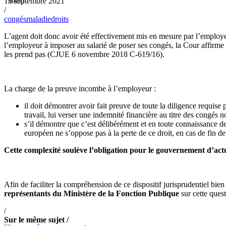
15 septembre 2021
/
congés
maladie
droits
L’agent doit donc avoir été effectivement mis en mesure par l’employeu
l’employeur à imposer au salarié de poser ses congés, la Cour affirme qu
les prend pas (CJUE 6 novembre 2018 C-619/16).
La charge de la preuve incombe à l’employeur :
il doit démontrer avoir fait preuve de toute la diligence requise
travail, lui verser une indemnité financière au titre des congés no
s’il démontre que c’est délibérément et en toute connaissance de
européen ne s’oppose pas à la perte de ce droit, en cas de fin d
Cette complexité soulève l’obligation pour le gouvernement d’actu
Afin de faciliter la compréhension de ce dispositif jurisprudentiel bi
représentants du Ministère de la Fonction Publique
sur cette quest
/
Sur le même sujet /