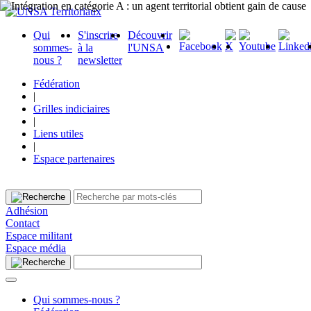
Qui
S'inscrire
Découvrir
sommes-
à la
l'UNSA
nous ?
newsletter
Fédération
|
Grilles indiciaires
|
Liens utiles
|
Espace partenaires
Adhésion
Contact
Espace militant
Espace média
Qui sommes-nous ?