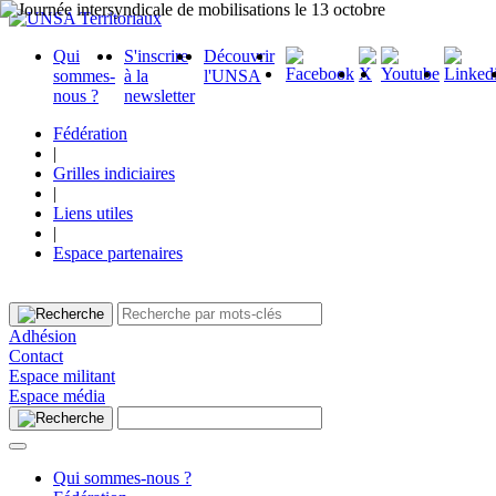
Qui
S'inscrire
Découvrir
sommes-
à la
l'UNSA
nous ?
newsletter
Fédération
|
Grilles indiciaires
|
Liens utiles
|
Espace partenaires
Adhésion
Contact
Espace militant
Espace média
Qui sommes-nous ?