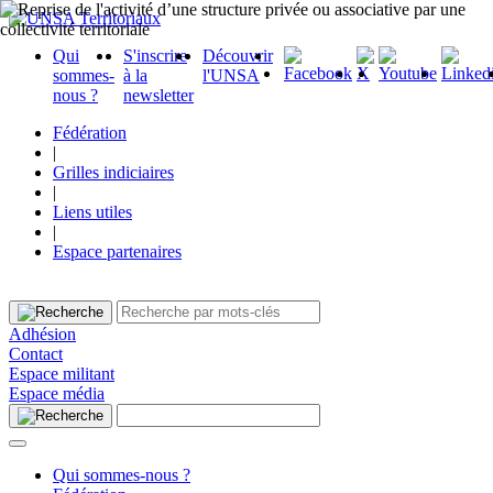
Qui
S'inscrire
Découvrir
sommes-
à la
l'UNSA
nous ?
newsletter
Fédération
|
Grilles indiciaires
|
Liens utiles
|
Espace partenaires
Adhésion
Contact
Espace militant
Espace média
Qui sommes-nous ?