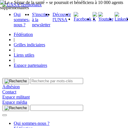
Qui
S'inscrire
Découvrir
sommes-
à la
l'UNSA
nous ?
newsletter
Fédération
|
Grilles indiciaires
|
Liens utiles
|
Espace partenaires
Adhésion
Contact
Espace militant
Espace média
Qui sommes-nous ?