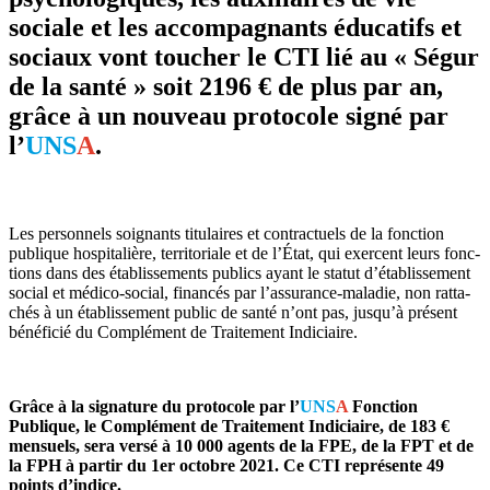
sociale et les accompagnants éducatifs et
sociaux vont toucher le CTI lié au « Ségur
de la santé » soit 2196 € de plus par an,
grâce à un nouveau protocole signé par
l’
UNS
A
.
Les per­son­nels soi­gnants titu­lai­res et contrac­tuels de la fonc­tion
publi­que hos­pi­ta­lière, ter­ri­to­riale et de l’État, qui exer­cent leurs fonc­
tions dans des établissements publics ayant le statut d’établissement
social et médico-social, finan­cés par l’assu­rance-mala­die, non rat­ta­
chés à un établissement public de santé n’ont pas, jusqu’à pré­sent
béné­fi­cié du Complément de Traitement Indiciaire.
Grâce à la signa­ture du pro­to­cole par l’
UNS
A
Fonction
Publique, le Complément de Traitement Indiciaire, de 183 €
men­suels, sera versé à 10 000 agents de la FPE, de la FPT et de
la FPH à partir du 1er oc­to­bre 2021. Ce CTI repré­sente 49
points d’indice.