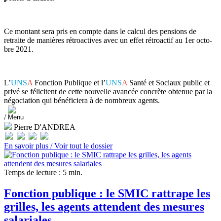
Ce mon­tant sera pris en compte dans le calcul des pen­sions de
retraite de maniè­res rétroac­ti­ves avec un effet rétroac­tif au 1er oc­to­
bre 2021.
L’
UNS
A
Fonction Publique et l’
UNS
A
Santé et Sociaux public et
privé se féli­ci­tent de cette nou­velle avan­cée concrète obte­nue par la
négo­cia­tion qui béné­fi­ciera à de nom­breux agents.
/
Pierre D'ANDREA
En savoir plus /
Voir tout le dossier
Temps de lecture : 5 min.
Fonction publique : le SMIC rattrape les
grilles, les agents attendent des mesures
salariales