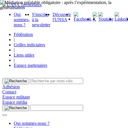
Qui
S'inscrire
Découvrir
sommes-
à la
l'UNSA
nous ?
newsletter
Fédération
|
Grilles indiciaires
|
Liens utiles
|
Espace partenaires
Adhésion
Contact
Espace militant
Espace média
Qui sommes-nous ?