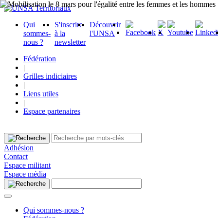
Qui
S'inscrire
Découvrir
sommes-
à la
l'UNSA
nous ?
newsletter
Fédération
|
Grilles indiciaires
|
Liens utiles
|
Espace partenaires
Adhésion
Contact
Espace militant
Espace média
Qui sommes-nous ?