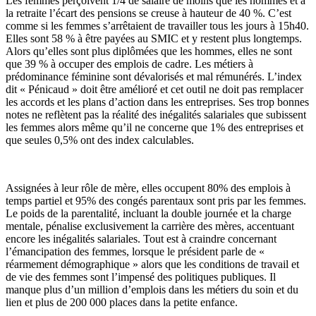
Les femmes perçoivent 1/4 de salaire de moins que les hommes et à
la retraite l’écart des pensions se creuse à hauteur de 40 %. C’est
comme si les femmes s’arrêtaient de travailler tous les jours à 15h40.
Elles sont 58 % à être payées au SMIC et y restent plus longtemps.
Alors qu’elles sont plus diplômées que les hommes, elles ne sont
que 39 % à occuper des emplois de cadre. Les métiers à
prédominance féminine sont dévalorisés et mal rémunérés. L’index
dit « Pénicaud » doit être amélioré et cet outil ne doit pas remplacer
les accords et les plans d’action dans les entreprises. Ses trop bonnes
notes ne reflètent pas la réalité des inégalités salariales que subissent
les femmes alors même qu’il ne concerne que 1% des entreprises et
que seules 0,5% ont des index calculables.
Assignées à leur rôle de mère, elles occupent 80% des emplois à
temps partiel et 95% des congés parentaux sont pris par les femmes.
Le poids de la parentalité, incluant la double journée et la charge
mentale, pénalise exclusivement la carrière des mères, accentuant
encore les inégalités salariales. Tout est à craindre concernant
l’émancipation des femmes, lorsque le président parle de «
réarmement démographique » alors que les conditions de travail et
de vie des femmes sont l’impensé des politiques publiques. Il
manque plus d’un million d’emplois dans les métiers du soin et du
lien et plus de 200 000 places dans la petite enfance.