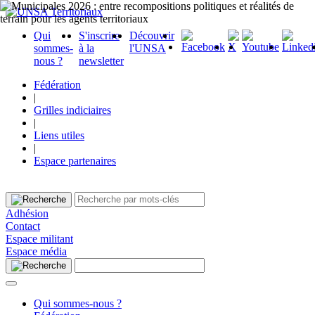
Qui
S'inscrire
Découvrir
sommes-
à la
l'UNSA
nous ?
newsletter
Fédération
|
Grilles indiciaires
|
Liens utiles
|
Espace partenaires
Adhésion
Contact
Espace militant
Espace média
Qui sommes-nous ?