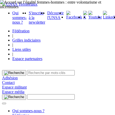
Qui
S'inscrire
Découvrir
sommes-
à la
l'UNSA
nous ?
newsletter
Fédération
|
Grilles indiciaires
|
Liens utiles
|
Espace partenaires
Adhésion
Contact
Espace militant
Espace média
Qui sommes-nous ?