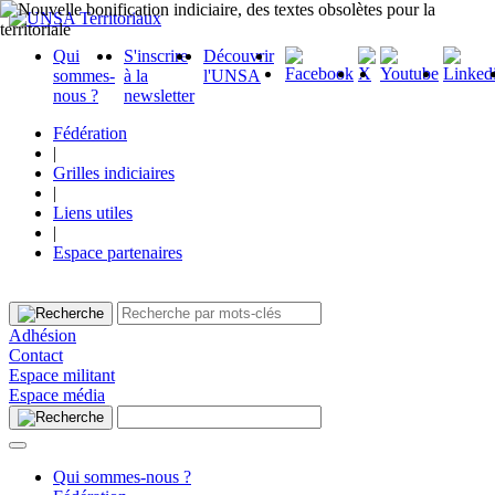
Qui
S'inscrire
Découvrir
sommes-
à la
l'UNSA
nous ?
newsletter
Fédération
|
Grilles indiciaires
|
Liens utiles
|
Espace partenaires
Adhésion
Contact
Espace militant
Espace média
Qui sommes-nous ?