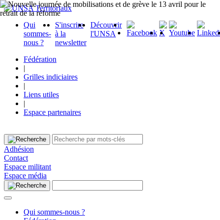
Qui
S'inscrire
Découvrir
sommes-
à la
l'UNSA
nous ?
newsletter
Fédération
|
Grilles indiciaires
|
Liens utiles
|
Espace partenaires
Adhésion
Contact
Espace militant
Espace média
Qui sommes-nous ?