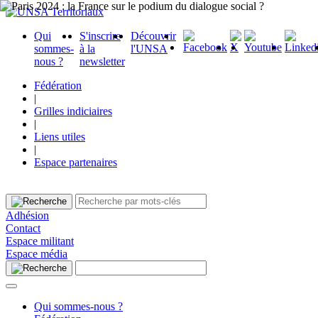
Qui
S'inscrire
Découvrir
sommes-
à la
l'UNSA
nous ?
newsletter
Fédération
|
Grilles indiciaires
|
Liens utiles
|
Espace partenaires
Adhésion
Contact
Espace militant
Espace média
Qui sommes-nous ?