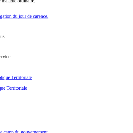
 maladie ordinaire,
ogation du jour de carence.
us.
ervice.
ue Territoriale