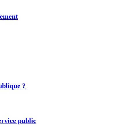
rnement
ublique ?
ervice public