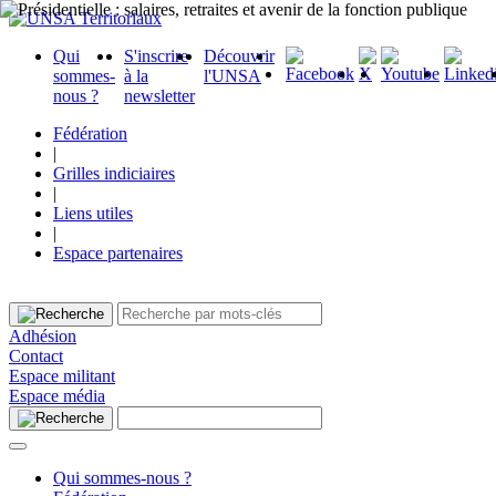
Qui
S'inscrire
Découvrir
sommes-
à la
l'UNSA
nous ?
newsletter
Fédération
|
Grilles indiciaires
|
Liens utiles
|
Espace partenaires
Adhésion
Contact
Espace militant
Espace média
Qui sommes-nous ?