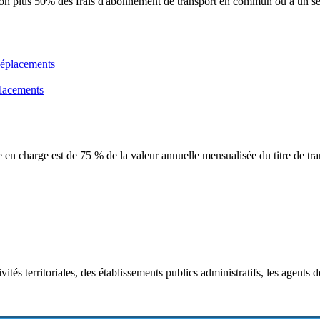
on plus 50% des frais d'abonnement de transport en commun ou à un serv
placements
ise en charge est de 75 % de la valeur annuelle mensualisée du titre de t
ivités territoriales, des établissements publics administratifs, les agents 