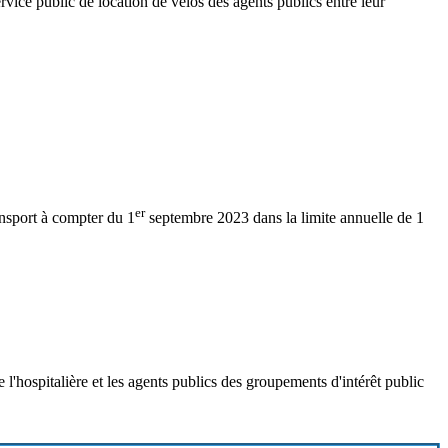
ice public de location de vélos des agents publics entre leur
er
ransport à compter du 1
septembre 2023 dans la limite annuelle de 1
de l'hospitalière et les agents publics des groupements d'intérêt public