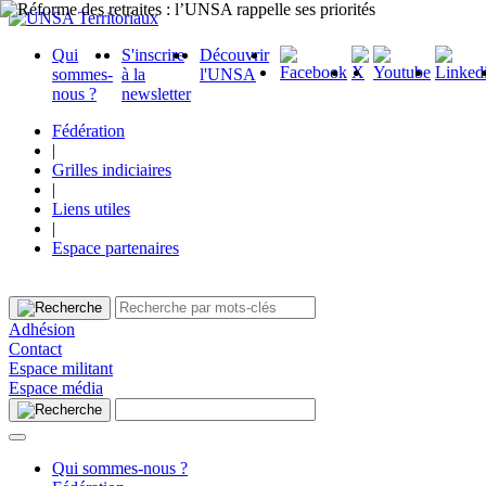
Qui
S'inscrire
Découvrir
sommes-
à la
l'UNSA
nous ?
newsletter
Fédération
|
Grilles indiciaires
|
Liens utiles
|
Espace partenaires
Adhésion
Contact
Espace militant
Espace média
Qui sommes-nous ?