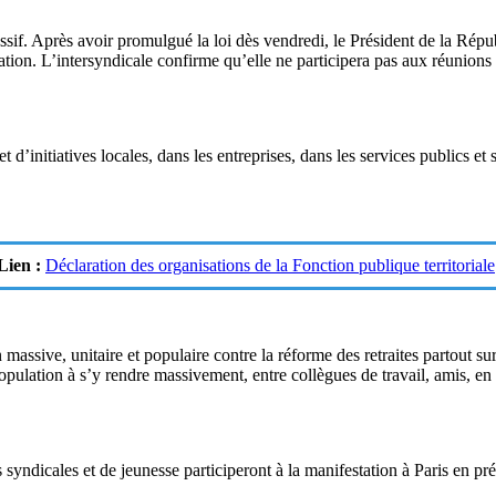
massif. Après avoir promulgué la loi dès vendredi, le Président de la Rép
ation. L’intersyndicale confirme qu’elle ne participera pas aux réunions 
d’initiatives locales, dans les entreprises, dans les services publics et 
Lien :
Déclaration des organisations de la Fonction publique territoriale
assive, unitaire et populaire contre la réforme des retraites partout sur l
population à s’y rendre massivement, entre collègues de travail, amis, en f
 syndicales et de jeunesse participeront à la manifestation à Paris en p