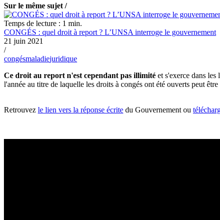
Sur le même sujet /
Temps de lecture : 1 min.
CONGÉS : quel droit à report ? L’UNSA interroge le gouvernement
21 juin 2021
/
congés
maladie
juridique
Ce droit au report n'est cependant pas illimité
et s'exerce dans les
l'année au titre de laquelle les droits à congés ont été ouverts peut êtr
Retrouvez
le lien vers la réponse écrite
du Gouvernement ou
téléchar