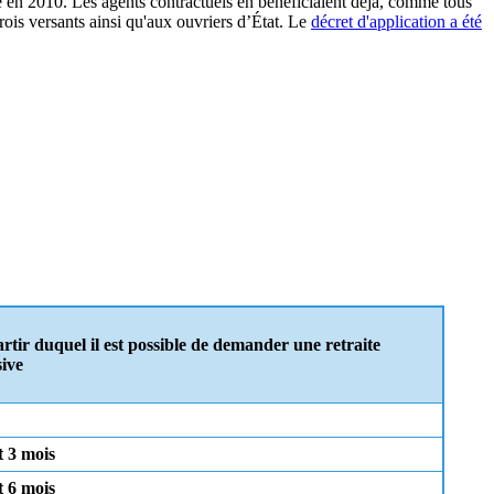
ité en 2010. Les agents contractuels en bénéficiaient déjà, comme tous
trois versants ainsi qu'aux ouvriers d’État. Le
décret d'application a été
rtir duquel il est possible de demander une retraite
ive
t 3 mois
t 6 mois