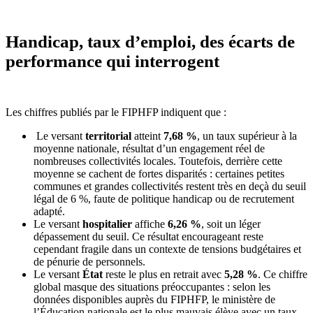
Handicap, taux d’emploi, des écarts de
performance qui interrogent
Les chiffres publiés par le FIPHFP indiquent que :
Le versant
territorial
atteint
7,68 %
, un taux supérieur à la
moyenne nationale, résultat d’un engagement réel de
nombreuses collectivités locales. Toutefois, derrière cette
moyenne se cachent de fortes disparités : certaines petites
communes et grandes collectivités restent très en deçà du seuil
légal de 6 %, faute de politique handicap ou de recrutement
adapté.
Le versant
hospitalier
affiche
6,26 %
, soit un léger
dépassement du seuil. Ce résultat encourageant reste
cependant fragile dans un contexte de tensions budgétaires et
de pénurie de personnels.
Le versant
État
reste le plus en retrait avec
5,28 %
. Ce chiffre
global masque des situations préoccupantes : selon les
données disponibles auprès du FIPHFP, le ministère de
l’Éducation nationale est le plus mauvais élève avec un taux