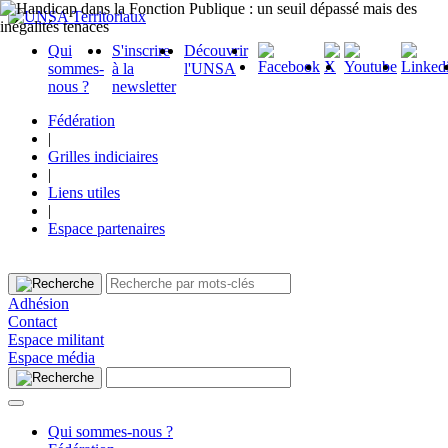
Qui
S'inscrire
Découvrir
sommes-
à la
l'UNSA
nous ?
newsletter
Fédération
|
Grilles indiciaires
|
Liens utiles
|
Espace partenaires
Adhésion
Contact
Espace militant
Espace média
Qui sommes-nous ?