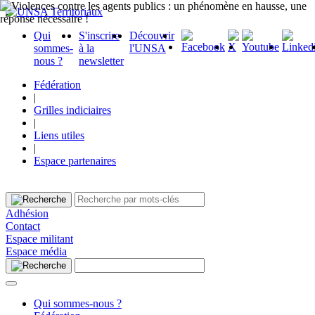
Qui
S'inscrire
Découvrir
sommes-
à la
l'UNSA
nous ?
newsletter
Fédération
|
Grilles indiciaires
|
Liens utiles
|
Espace partenaires
Adhésion
Contact
Espace militant
Espace média
Qui sommes-nous ?