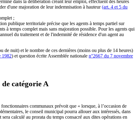
erminé dans la délibération créant leur emploi, effectuent des heures
ider d'une majoration de leur indemnisation à hauteur
(art. 4 et 5 du
omplet ;
ion publique territoriale précise que les agents à temps partiel sur
nts à temps complet mais sans majoration possible. Pour les agents qui
annuel du traitement et de l'indemnité de résidence d'un agent au
ou de nuit) et le nombre de ces dernières (moins ou plus de 14 heures)
e 1982
) et question écrite Assemblée nationale
n°2667 du 7 novembre
 de catégorie A
ins fonctionnaires communaux prévoit que « lorsque, à l’oc­casion de
lémentaires, le conseil municipal pourra allouer aux intéressés, dans
nt sera calculé au prorata du temps consacré aux dites opérations en