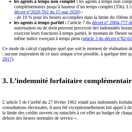
les agents à temps non complet :
les agents à temps non comple
complémentaires jusqu’à hauteur d’un temps complet (35h). L'org
décret n°2020-592 du 15 mai 2020)
:
- de 10 % pour les heures accomplies dans la limite du 10ème d
les agents à temps partiel :
l’article 7 du
décret n° 2004-777 du
autorisation ou de droit peuvent percevoir des indemnités horai
exercent leurs fonctions à temps partiel, le montant de l'heure
même indice exerçant à temps plein
(article 3 du décret n°82-62
Ce mode de calcul s'applique quel que soit le moment de réalisation de
: aucune majoration de ce taux unique n'est possible, à quelque titre q
2017
).
3. L’indemnité forfaitaire complémentaire
L’article 5 de l’arrêté du 27 février 1962 relatif aux indemnités forfa
consultations électorales, il aura été exceptionnellement fait appel à
la limite des crédits ouverts ou rattachés à cet effet au budget de cha
dehors des heures normales de service ».