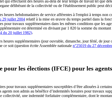
t qui effectuent des heures au-delà de leur temps de travail tel que dét
ane délibérant de la collectivité ou de l'établissement public peut déc
es heures hebdomadaires de service afférentes à l'emploi à temps non c
 29 juillet 2004
relatif à la mise en œuvre du temps partiel dans la fonct
res pour travaux supplémentaires dans les mêmes conditions que les age
 supplémentaire est déterminé en divisant par 1 820 la somme du montant 
4 du 20 juillet 1982)
.
s heures supplémentaires (jour ouvrable, dimanche, jour férié, de jour 
ue ce soit (question écrite Assemblée nationale
n°25019 du 27 décembr
 pour les élections (IFCE) pour les agents
itaires pour travaux supplémen­taires susceptibles d’être allouées à certa
 des agents non admis au bénéfice d’indemnités horaires pour travaux supp
que collec­tivité, une indemnité forfaitaire complémentaire, dont le monta