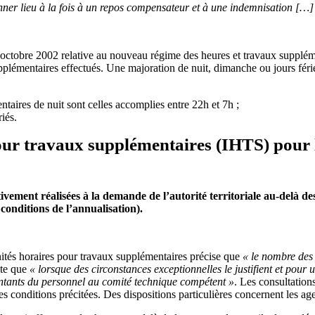
er lieu à la fois à un repos compensateur et à une indemnisation […]
obre 2002 relative au nouveau régime des heures et travaux supplément
pplémentaires effectués. Une majoration de nuit, dimanche ou jours féri
ntaires de nuit sont celles accomplies entre 22h et 7h ;
iés.
ur travaux supplémentaires (IHTS) pour l
ement réalisées à la demande de l’autorité territoriale au-delà des 
 conditions de l’annualisation).
ités horaires pour travaux sup­plémentaires précise que
« le nombre des
ute que
« lorsque des cir­constances exceptionnelles le justifient et pour
entants du personnel au comité technique compétent »
. Les consultation
es conditions précitées. Des dispositions particulières concernent les ag