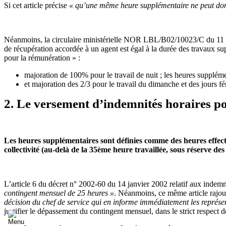
Si cet article précise
« qu’une même heure supplémentaire ne peut donn
Néanmoins, la circulaire ministérielle NOR LBL/B02/10023/C du 11 oct
de récupération accordée à un agent est égal à la durée des travaux su
pour la rémunération » :
majoration de 100% pour le travail de nuit ; les heures suppléme
et majoration des 2/3 pour le travail du dimanche et des jours fér
2. Le versement d’indemnités horaires po
Les heures supplémentaires sont définies comme des heures effectiv
collectivité (au-delà de la 35ème heure travaillée, sous réserve des
L’article 6 du décret n° 2002-60 du 14 janvier 2002 relatif aux indemn
contingent mensuel de 25 heures »
. Néanmoins, ce même article rajo
décision du chef de service qui en informe immédiatement les représ
justifier le dépassement du contingent mensuel, dans le strict respect d