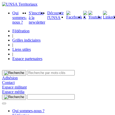
Qui
S'inscrire
Découvrir
sommes-
à la
l'UNSA
nous ?
newsletter
Fédération
|
Grilles indiciaires
|
Liens utiles
|
Espace partenaires
Adhésion
Contact
Espace militant
Espace média
Qui sommes-nous ?