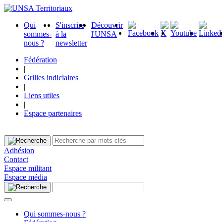
Qui
S'inscrire
Découvrir
sommes-
à la
l'UNSA
nous ?
newsletter
Fédération
|
Grilles indiciaires
|
Liens utiles
|
Espace partenaires
Adhésion
Contact
Espace militant
Espace média
Qui sommes-nous ?