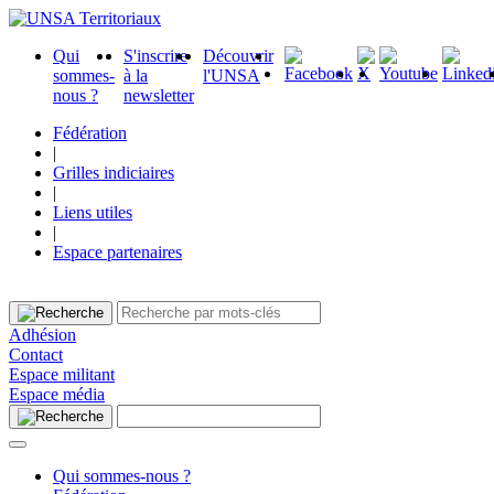
Qui
S'inscrire
Découvrir
sommes-
à la
l'UNSA
nous ?
newsletter
Fédération
|
Grilles indiciaires
|
Liens utiles
|
Espace partenaires
Adhésion
Contact
Espace militant
Espace média
Qui sommes-nous ?