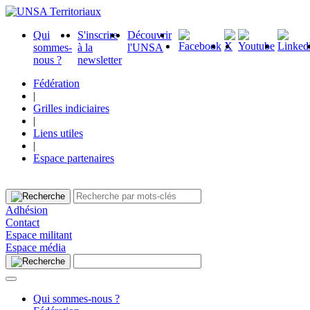
Qui
S'inscrire
Découvrir
sommes-
à la
l'UNSA
nous ?
newsletter
Fédération
|
Grilles indiciaires
|
Liens utiles
|
Espace partenaires
Adhésion
Contact
Espace militant
Espace média
Qui sommes-nous ?