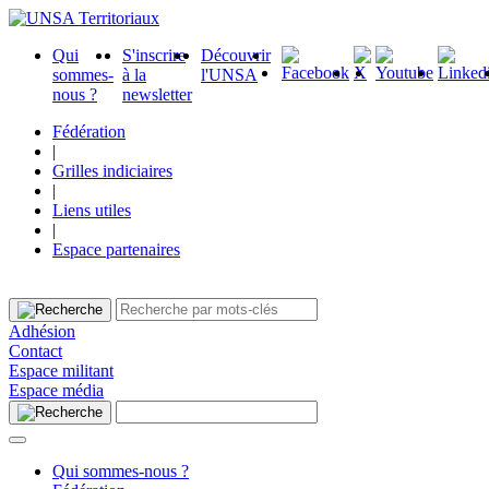
Qui
S'inscrire
Découvrir
sommes-
à la
l'UNSA
nous ?
newsletter
Fédération
|
Grilles indiciaires
|
Liens utiles
|
Espace partenaires
Adhésion
Contact
Espace militant
Espace média
Qui sommes-nous ?