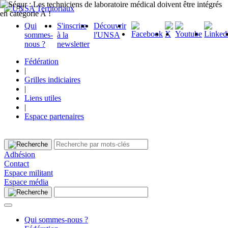
Qui
S'inscrire
Découvrir
sommes-
à la
l'UNSA
nous ?
newsletter
Fédération
|
Grilles indiciaires
|
Liens utiles
|
Espace partenaires
Adhésion
Contact
Espace militant
Espace média
Qui sommes-nous ?