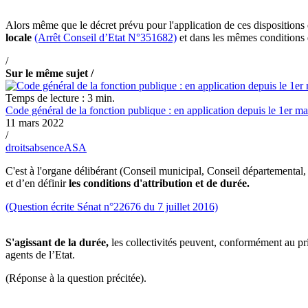
Alors même que le décret prévu pour l'application de ces dispositions 
locale
(Arrêt Conseil d’Etat N°351682)
et dans les mêmes conditions d
/
Sur le même sujet /
Temps de lecture : 3 min.
Code général de la fonction publique : en application depuis le 1er ma
11 mars 2022
/
droits
absence
ASA
C'est à l'organe délibérant (Conseil municipal, Conseil départemental,
et d’en définir
les conditions d'attribution et de durée.
(Question écrite Sénat n°22676 du 7 juillet 2016)
S'agissant de la durée,
les collectivités peuvent, conformément au pri
agents de l’Etat.
(Réponse à la question précitée).