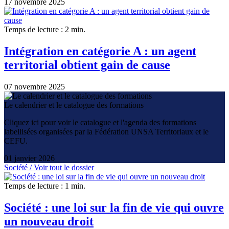
17 novembre 2025
Temps de lecture : 2 min.
Intégration en catégorie A : un agent
territorial obtient gain de cause
07 novembre 2025
Le calendrier et le catalogue des formations
Cliquez ici pour voir
le catalogue et l'agenda des formations
labellisées organisées par la Fédération UNSA Territoriaux et le
CEFU.
01 janvier 2026
Société /
Voir tout le dossier
Temps de lecture : 1 min.
Société : une loi sur la fin de vie qui ouvre
un nouveau droit