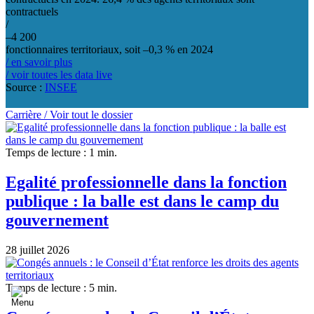
contractuels
/
–4 200
fonctionnaires territoriaux, soit –0,3 % en 2024
/ en savoir plus
/ voir toutes les data live
Source :
INSEE
Carrière /
Voir tout le dossier
Temps de lecture : 1 min.
Egalité professionnelle dans la fonction
publique : la balle est dans le camp du
gouvernement
28 juillet 2026
Temps de lecture : 5 min.