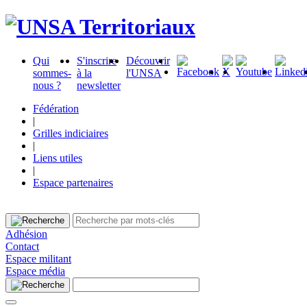
Qui
S'inscrire
Découvrir
sommes-
à la
l'UNSA
nous ?
newsletter
Fédération
|
Grilles indiciaires
|
Liens utiles
|
Espace partenaires
Adhésion
Contact
Espace militant
Espace média