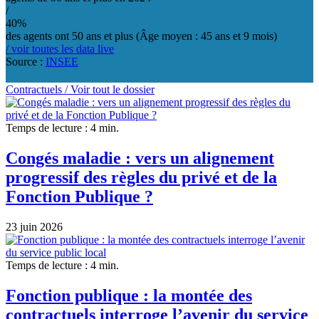
/
40%
des agents ont 50 ans et plus (Âge moyen : 45 ans et 9 mois)
/ voir toutes les data live
Source :
INSEE
Contractuels /
Voir tout le dossier
Temps de lecture : 4 min.
Congés maladie : vers un alignement
progressif des règles du privé et de la
Fonction Publique ?
23 juin 2026
Temps de lecture : 4 min.
Fonction publique : la montée des
contractuels interroge l’avenir du service